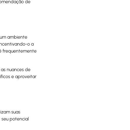
ecomendação de
 um ambiente
incentivando-o a
 é frequentemente
r as nuances de
icos e aproveitar
lizam suas
 seu potencial