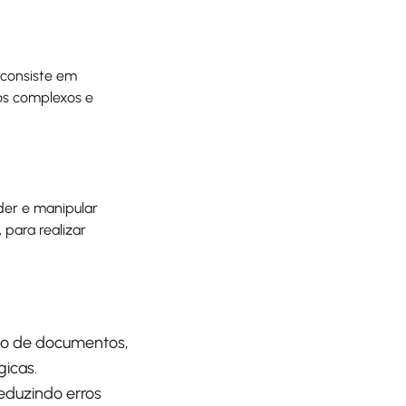
 consiste em
cos complexos e
der e manipular
 para realizar
ação de documentos,
icas.
reduzindo erros