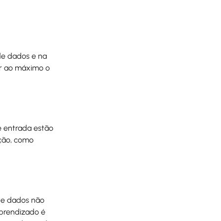
de dados e na
ar ao máximo o
e entrada estão
ação, como
 de dados não
aprendizado é