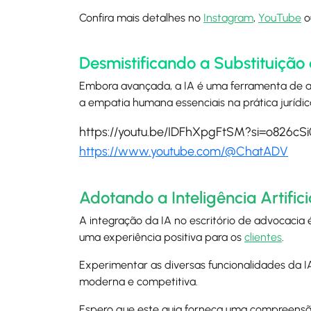
Confira mais detalhes no
Instagram
,
YouTube
o
Desmistificando a Substituiçã
Embora avançada, a IA é uma ferramenta de ap
a empatia humana essenciais na prática jurídic
https://youtu.be/IDFhXpgFtSM?si=o826c
https://www.youtube.com/@ChatADV
Adotando a Inteligência Artific
A integração da IA no escritório de advocacia é
uma experiência positiva para os
clientes
.
Experimentar as diversas funcionalidades da IA 
moderna e competitiva.
Espero que este guia forneça uma compreensã