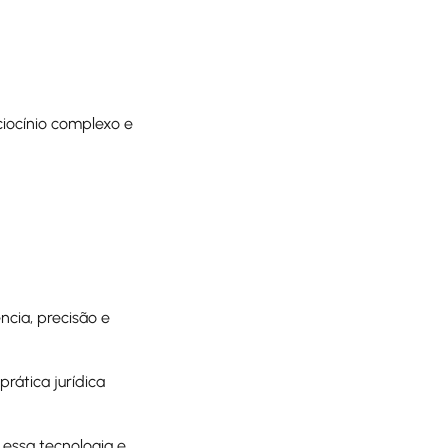
iocínio complexo e
ncia, precisão e
rática jurídica
essa tecnologia e