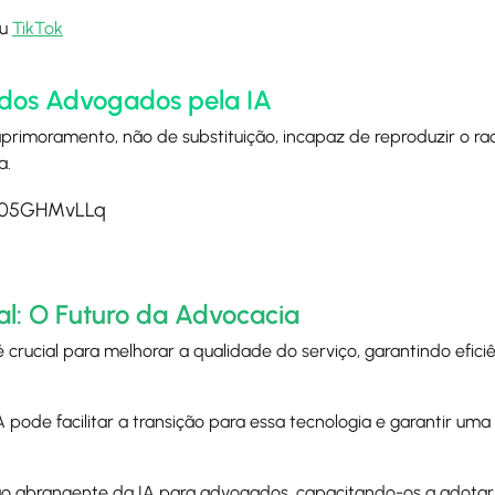
u
TikTok
o dos Advogados pela IA
rimoramento, não de substituição, incapaz de reproduzir o rac
a.
Si05GHMvLLq
ial: O Futuro da Advocacia
 crucial para melhorar a qualidade do serviço, garantindo eficiê
pode facilitar a transição para essa tecnologia e garantir uma p
o abrangente da IA para advogados, capacitando-os a adotar 