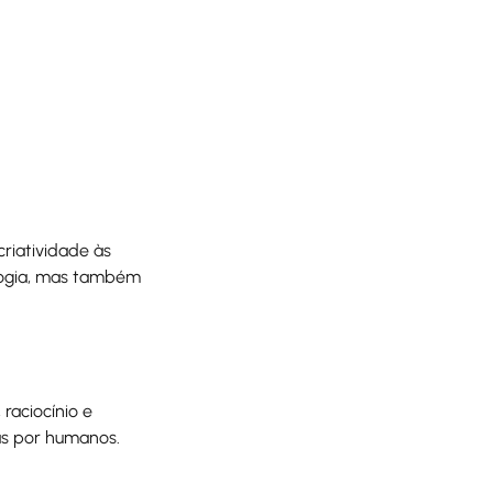
criatividade às
logia, mas também
raciocínio e
as por humanos.